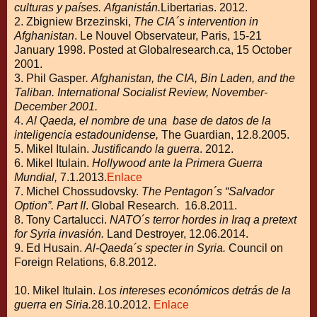
culturas y países.
Afganistán.
Libertarias. 2012.
2. Zbigniew Brzezinski,
The CIA´s intervention in
Afghanistan
. Le Nouvel Observateur, Paris, 15-21
January 1998.
Posted at Globalresearch.ca, 15 October
2001.
3. Phil Gasper
. Afghanistan, the CIA, Bin Laden, and the
Taliban.
International Socialist Review, November-
December 2001.
4.
Al Qaeda, el nombre de una base de datos de la
inteligencia estadounidense,
The Guardian, 12.8.2005.
5. Mikel Itulain.
Justificando la guerra
. 2012.
6. Mikel Itulain.
Hollywood ante la Primera Guerra
Mundial,
7.1.2013.
Enlace
7. Michel Chossudovsky.
The Pentagon´s “Salvador
Option”. Part II
. Global Research. 16.8.2011.
8. Tony Cartalucci.
NATO´s terror hordes in Iraq a pretext
for Syria invasión.
Land Destroyer, 12.06.2014.
9. Ed Husain.
Al-Qaeda´s specter in Syria.
Council on
Foreign Relations, 6.8.2012.
10. Mikel Itulain.
Los intereses económicos detrás de la
guerra en Siria.
28.10.2012.
Enlace