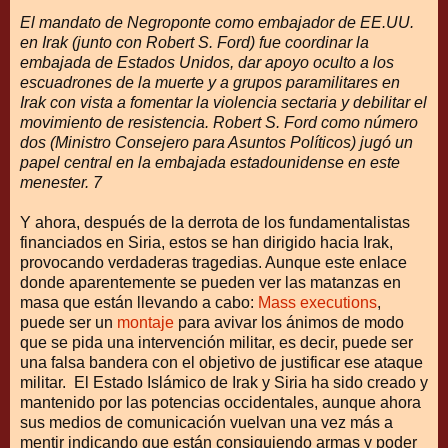
El mandato de Negroponte como embajador de EE.UU.
en Irak (junto con Robert S. Ford) fue coordinar la
embajada de Estados Unidos, dar apoyo oculto a los
escuadrones de la muerte y a grupos paramilitares en
Irak con vista a fomentar la violencia sectaria y debilitar el
movimiento de resistencia. Robert S. Ford como número
dos (Ministro Consejero para Asuntos Políticos) jugó un
papel central en la embajada estadounidense en este
menester. 7
Y ahora, después de la derrota de los fundamentalistas
financiados en Siria, estos se han dirigido hacia Irak,
provocando verdaderas tragedias. Aunque este enlace
donde aparentemente se pueden ver las matanzas en
masa que están llevando a cabo:
Mass executions
,
puede ser un
montaje
para avivar los ánimos de modo
que se pida una intervención militar, es decir, puede ser
una falsa bandera con el objetivo de justificar ese ataque
militar. El Estado Islámico de Irak y Siria ha sido creado y
mantenido por las potencias occidentales, aunque ahora
sus medios de comunicación vuelvan una vez más a
mentir indicando que están consiguiendo armas y poder