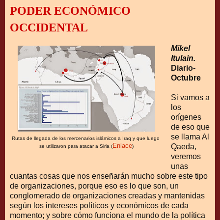
PODER ECONÓMICO
OCCIDENTAL
Mikel
Itulain.
Diario-
Octubre
Si vamos a
los
orígenes
de eso que
se llama Al
Rutas de llegada de los mercenarios islámicos a Iraq y que
luego
Enlace
Qaeda,
se utilizaron para atacar a Siria (
)
veremos
unas
cuantas cosas que nos enseñarán mucho sobre este tipo
de organizaciones, porque eso es lo que son, un
conglomerado de organizaciones creadas y mantenidas
según los intereses políticos y económicos de cada
momento; y sobre cómo funciona el mundo de la política